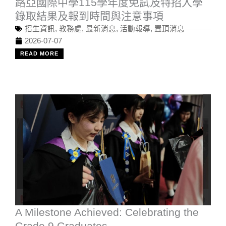
路亞國際中學115學年度免試及特招入學
錄取結果及報到時間與注意事項
招生資訊
,
教務處
,
最新消息
,
活動報導
,
置頂消息
2026-07-07
READ MORE
A Milestone Achieved: Celebrating the
Grade 9 Graduates