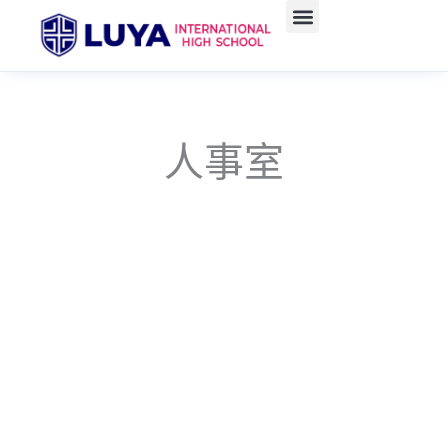
跳
至
主
要
內
容
人事室