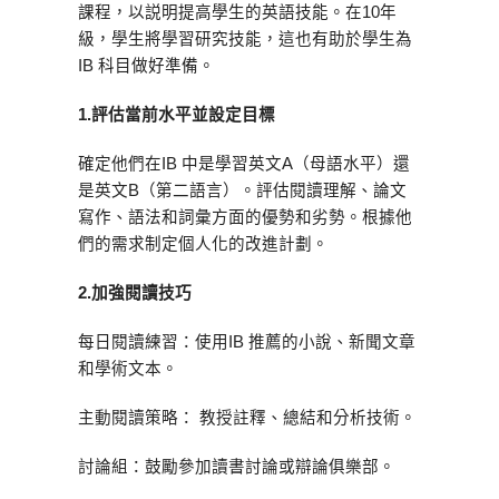
課程，以説明提高學生的英語技能。在10年
級，學生將學習研究技能，這也有助於學生為
IB 科目做好準備。
1.
評估當前水平並設定目標
確定他們在IB 中是學習英文A（母語水平）還
是英文B（第二語言）。評估閱讀理解、論文
寫作、語法和詞彙方面的優勢和劣勢。根據他
們的需求制定個人化的改進計劃。
2.
加強閱讀技巧
每日閱讀練習：使用IB 推薦的小說、新聞文章
和學術文本。
主動閱讀策略： 教授註釋、總結和分析技術。
討論組：鼓勵參加讀書討論或辯論俱樂部。