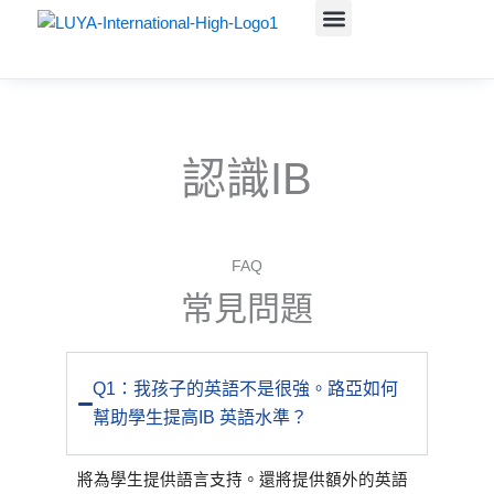
跳
至
最新消息
關於我們
行政單位
課程教學
IB專區
學生資訊(含升學)
招生資訊
活動報導
聯絡我們
主
要
內
容
認識IB
FAQ
常見問題
Q1：我孩子的英語不是很強。路亞如何
幫助學生提高IB 英語水準？
將為學生提供語言支持。還將提供額外的英語