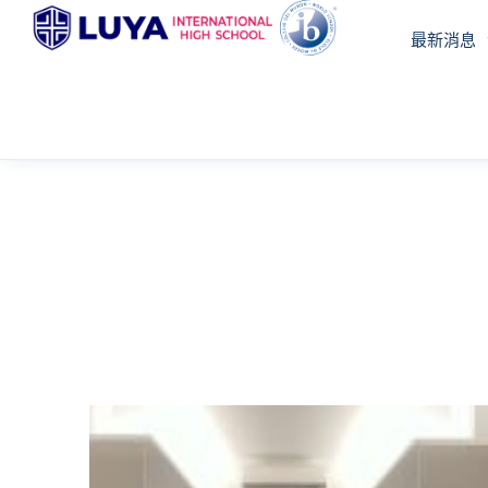
跳
最新消息
至
主
要
內
容