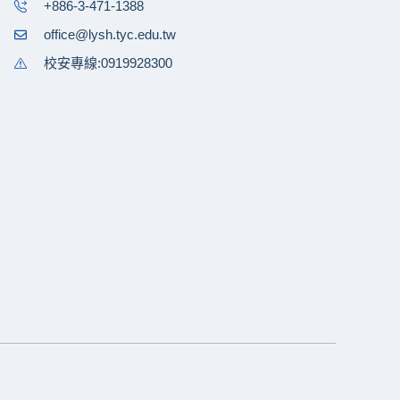
+886-3-471-1388
office@lysh.tyc.edu.tw
校安專線:0919928300