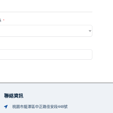
係
聯絡資訊
桃園市龍潭區中正路佳安段448號