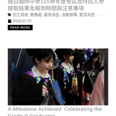
路亞國際中學115學年度免試及特招入學
錄取結果及報到時間與注意事項
招生資訊
,
教務處
,
最新消息
,
活動報導
,
置頂消息
2026-07-07
READ MORE
A Milestone Achieved: Celebrating the
Grade 9 Graduates