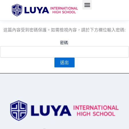
跳
至
主
要
這篇內容受到密碼保護。如需檢視內容，請於下方欄位輸入密碼:
內
容
密碼: