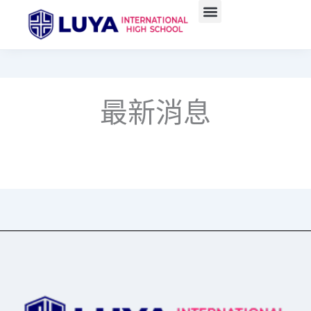
跳
至
主
要
內
容
最新消息