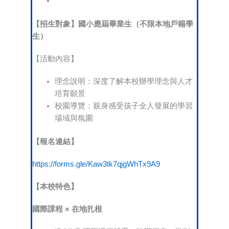
【招生對象】國小應屆畢業生（不限本地戶籍學
生）
【活動內容】
理念說明：深度了解本校辦學理念與人才
培育願景
校園導覽：親身感受孩子全人發展的學習
場域與氛圍
【報名連結】
https://forms.gle/Kaw3tk7qjgWhTx9A9
【本校特色】
國際課程
×
在地扎根