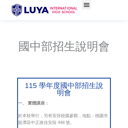
Skip
to
content
國中部招生說明會
115 學年度國中部招生說
明會
一、 實體講座：
於本校舉行，另有安排校園參觀，地點：桃園市
龍潭區中正路佳安段 448 號。