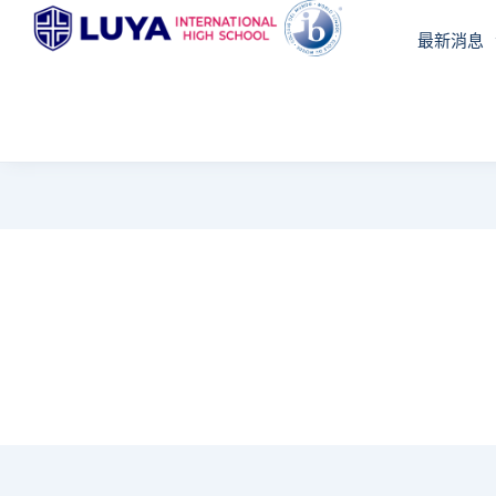
跳
最新消息
至
主
要
內
容