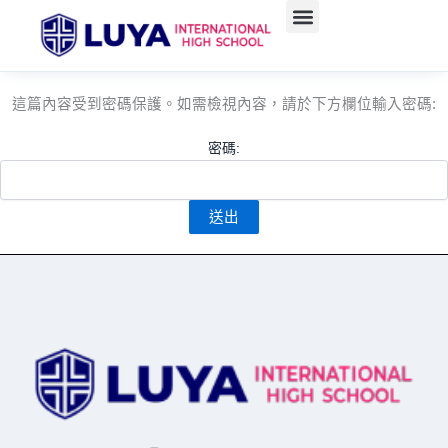
跳
至
主
要
這篇內容受到密碼保護。如需檢視內容，請於下方欄位輸入密碼:
內
容
密碼: