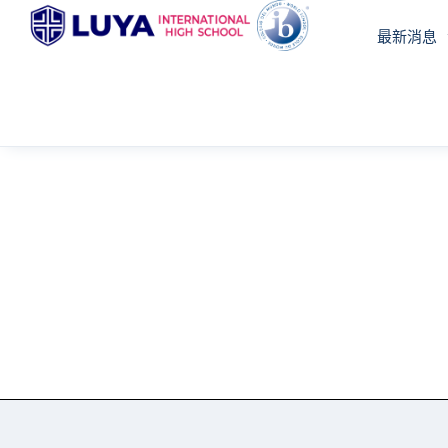
跳
最新消息
至
主
要
內
容