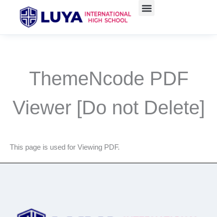
跳
至
主
要
內
容
ThemeNcode PDF
Viewer [Do not Delete]
This page is used for Viewing PDF.