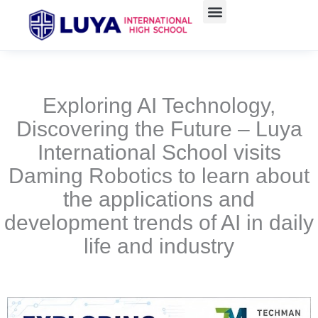
跳
至
主
要
內
容
Exploring AI Technology,
Discovering the Future – Luya
International School visits
Daming Robotics to learn about
the applications and
development trends of AI in daily
life and industry