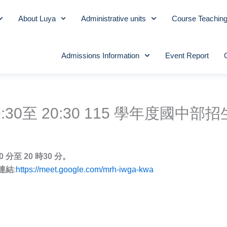
About Luya
Administrative units
Course Teachin
Admissions Information
Event Report
)19:30至 20:30 115 學年度國
0 分至 20 時30 分。
連結
:
https://meet.google.com/mrh-iwga-kwa