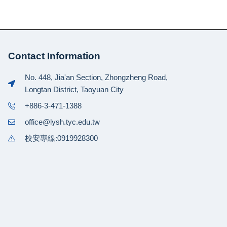
Contact Information
No. 448, Jia'an Section, Zhongzheng Road,
Longtan District, Taoyuan City
+886-3-471-1388
office@lysh.tyc.edu.tw
校安專線:0919928300