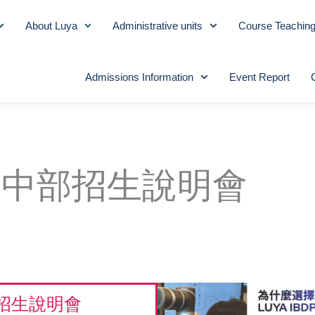
About Luya
Administrative units
Course Teachin
Admissions Information
Event Report
高中部招生說明會
P招生說明會