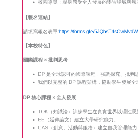
校園導覽：親身感受全人發展的學習場域與氛
【報名連結】
請填寫報名表單:
https://forms.gle/5JQbsT4sCwMvdW
【本校特色】
國際課程
×
批判思考
DP 是全球認可的國際課程，強調探究、批判
我們以完整的 DP 課程架構，協助學生發展
DP 核心課程 × 全人發展
TOK（知識論）訓練學生在真實世界以理性思
EE（延伸論文）建立大學研究能力。
CAS（創意、活動與服務）建立自我管理能