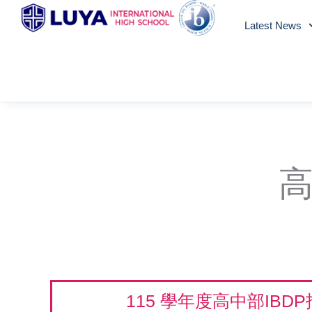
Skip
Latest News
to
content
115 學年度高中部IBD