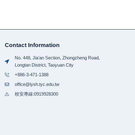
Contact Information
No. 448, Jia'an Section, Zhongzheng Road,
Longtan District, Taoyuan City
+886-3-471-1388
office@lysh.tyc.edu.tw
校安專線:0919928300