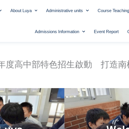
About Luya
Administrative units
Course Teachin
Admissions Information
Event Report
學年度高中部特色招生啟動 打造南桃