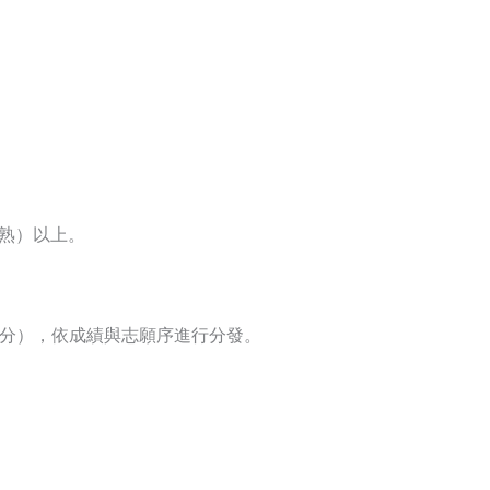
精熟）以上。
0 分），依成績與志願序進行分發。