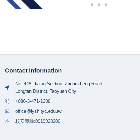
Contact Information
No. 448, Jia'an Section, Zhongzheng Road,
Longtan District, Taoyuan City
+886-3-471-1388
office@lysh.tyc.edu.tw
校安專線:0919928300