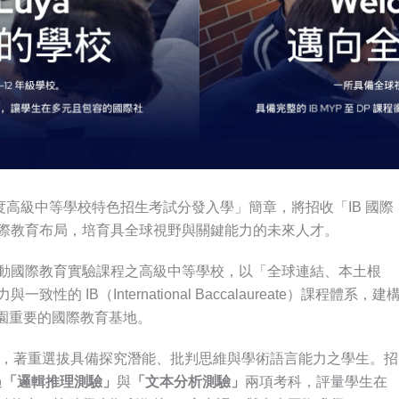
度高級中等學校特色招生考試分發入學」簡章，將招收「IB 國際
際教育布局，培育具全球視野與關鍵能力的未來人才。
動國際教育實驗課程之高級中等學校，以「全球連結、本土根
IB（International Baccalaureate）課程體系，建
為南桃園重要的國際教育基地。
軸，著重選拔具備探究潛能、批判思維與學術語言能力之學生。招
過
「邏輯推理測驗」
與
「文本分析測驗」
兩項考科，評量學生在