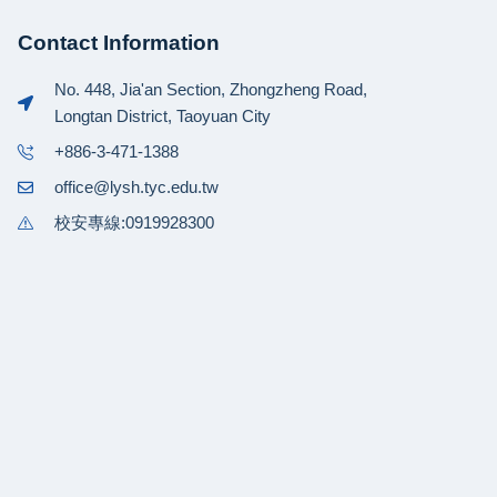
Contact Information
No. 448, Jia'an Section, Zhongzheng Road,
Longtan District, Taoyuan City
+886-3-471-1388
office@lysh.tyc.edu.tw
校安專線:0919928300