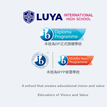
本校為DP正式授權學校
本校為MYP候選學校
A school that creates educational vision and value
Education of Vision and Value