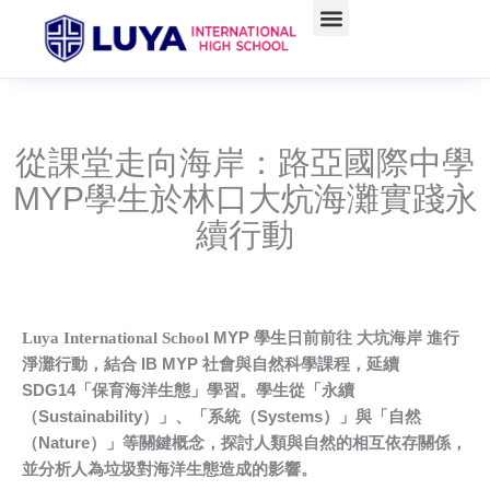
Skip
to
content
從課堂走向海岸：路亞國際中學
MYP學生於林口大炕海灘實踐永
續行動
Luya International School
MYP
學生日前前往
大坑海岸
進行
淨灘行動，結合
IB MYP
社會與自然科學課程，延續
SDG14
「保育海洋生態」學習。學生從「永續
（
Sustainability
）」、「系統（
Systems
）」與「自然
（
Nature
）」等關鍵概念，探討人類與自然的相互依存關係，
並分析人為垃圾對海洋生態造成的影響。