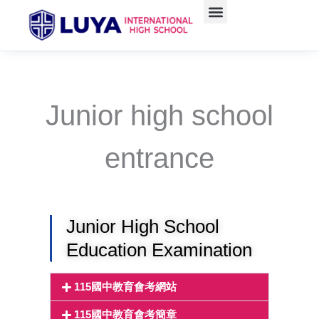
Skip
to
Administrative units
Course Teaching
學生資訊(含升學)
Admissions Information
content
Junior high school
entrance
Junior High School
Education Examination
115國中教育會考網站
115國中教育會考簡章