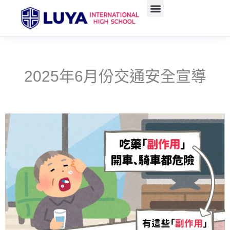
跳
至
主
要
內
容
2025年6月份交通安全宣導