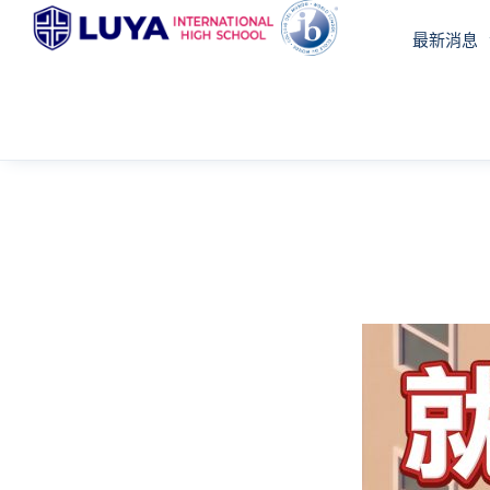
跳
最新消息
至
主
要
內
容