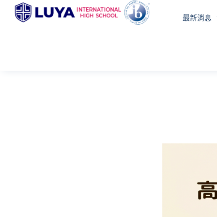
跳
最新消息
至
主
要
內
容