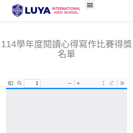
跳
至
主
要
內
容
114學年度閱讀心得寫作比賽得獎
名單