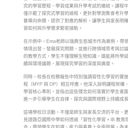
究的學習歷程、學習成果與升學考試的連結。課程
僅示範了探究式學習的過程，更針對學測集會考升
養導向命題，提供了對應的解析，讓學生與家長明
習如何與升學需求緊密接軌。
在示例中，Ema老師以瑞典生態城市作為案例，帶
情境出發，發展探究問題，並進行跨領域思考與討
的教學方式，學生不僅理解生物知識，還能將所學
續與環境議題，展現探究學習的深度與廣度。
同時，校長在校務報告中特別強調習性化學習的實施如
程（MYP 與 DP）相互呼應。他深入說明課程架構
學習核心準則，並指出這些理念如何落實於學生者
進一步引導學生在自律、探究與國際視野上持續成
這場學校日活動，不僅是師生與家長交流的平台，
見證路亞國際中學如何透過「習性化學習 × IB 教育
合，帶領學生在知識、能力與素養上全面發展，為