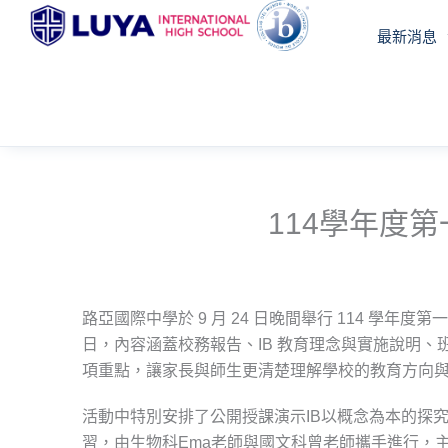
跳
最新消息
至
主
要
內
容
114學年度
路亞國際中學於 9 月 24 日晚間舉行 114 學年度
日，內容涵蓋校務報告、IB 教育理念與實施說明、
項重點，讓家長與師生更清楚理解學校的教育方向
活動中特別安排了公開授課演示IB以概念為本的探
習，由生物科Ema老師與國文科曾老師攜手進行，