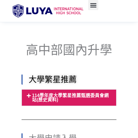
跳
至
主
要
內
容
高中部國內升學
大學繁星推薦
114學年度大學繁星推薦甄選委員會網
站(歷史資料)