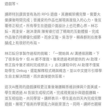
遊戲等。
講師特別讚賞曾有為的 RPG 遊戲，其邏輯架構完整，需要大
量課後時間完成；曾識安的作品也展現高度投入的心力，後反
覆修正程式。所有學生在遊戲介面設計上也花費心思，林芯
妘、周凌安、謝沐澄與 陳宥睿打造了精緻的互動體驗，完成
作品後仍持續優化細節。而余芷璇、吳浩宇、賴森群則在故事
舖成上有很好的布局。
林芯妘分享製作過程的挑戰：「一開始與 AI 溝通很困難，下
了很多指令，但 AI 都不理我。後來透過老師提供的 AI 助理，
修正指令後才順利完成想法。」此次課程中的 AI 助理不僅幫
助學生 Debug，還能解釋程式碼與概念，並以中文提示引導學
生自主解決問題，而非直接提供答案。
這次AI應用的遊戲課程更注重後端邏輯思維訓練與介面美感。
學生需透過 AI 對談生成程式碼，完成視覺設計與遊戲邏輯，
並互相協助、共同學習。講師表示，學生能在四天內完成完整
遊戲，展現了極高的學習能力與創意潛力，同時，講師也觀察