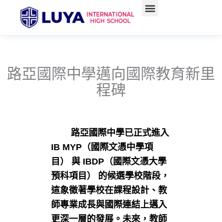
跳
至
主
要
內
容
路亞國際中學邁向國際教育新里
程碑
路亞國際中學已正式進入
IB MYP（國際文憑中學項
目） 與 IBDP（國際文憑大學
預科項目） 的候選學校階段，
這象徵著學校在課程設計、教
師專業成長與國際連結上邁入
更深一層的發展。未來，教師