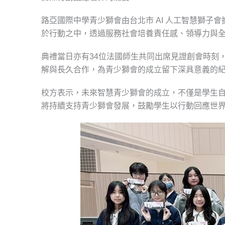
路亞國際中學青少獅會由台北市 AI 人工智慧獅子
於行動之中，透過服務社會培養責任感、領導力與
典禮當日亦有34位法國師生共同出席見證創會時刻
解與長久合作，為青少獅會的成立留下深具意義的
校方表示，未來智慧青少獅會的成立，不僅是學生
將持續支持青少獅會發展，鼓勵學生以行動回應世