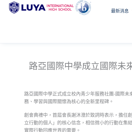
跳
最新消息
至
主
要
內
容
路亞國際中學成立國際未
路亞國際中學正式成立校內青少年服務社團-國際未
務、學習與國際關懷為核心的全新里程碑。
創會典禮中，首屆會長謝沐澄於致詞時表示，擔任
立行動的個人」的核心信念，相信微小的行動在集
實際行動回應世界的需要。