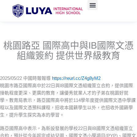
跳
至
主
要
內
容
桃園路亞 國際高中與IB國際文憑
組織簽約 提供世界級教育
2025/05/22 中國時報報導
https://reurl.cc/Z4g8yM
2
桃園市路亞國際高中於22日與IB國際文憑組織簽立合約，提供國際
接軌程度更深、更廣的教育，讓優秀就業人才的子弟在桃園好就
學。教育局表示，路亞國際高中將於114學年度提供國際文憑中學課
程以及國際文憑預科課程，招收本國籍學生以外，也招收外國籍學
生，提升學生探究為本的學習。
路亞國際高中表示，為新設發展的學校22日與IB國際文憑組織簽立
合約，預計從今年起完成幼兒園、國際文憑小學項目(PYP)、國際文