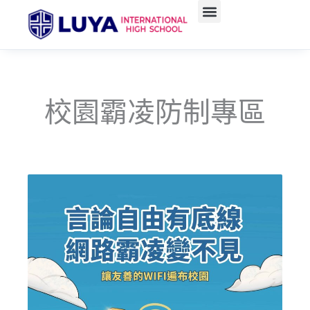
跳
至
主
要
內
容
校園霸凌防制專區