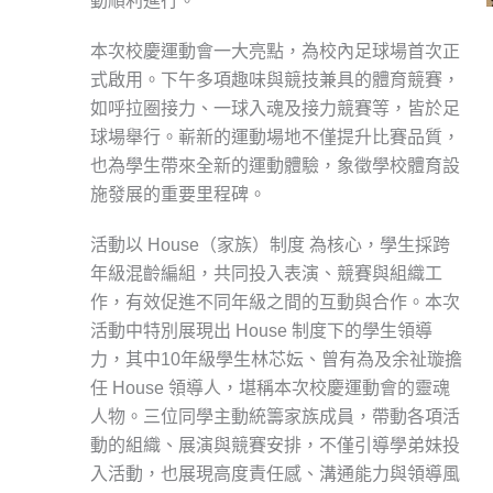
動順利進行。
本次校慶運動會一大亮點，為校內足球場首次正
式啟用。下午多項趣味與競技兼具的體育競賽，
如呼拉圈接力、一球入魂及接力競賽等，皆於足
球場舉行。嶄新的運動場地不僅提升比賽品質，
也為學生帶來全新的運動體驗，象徵學校體育設
施發展的重要里程碑。
活動以 House（家族）制度 為核心，學生採跨
年級混齡編組，共同投入表演、競賽與組織工
作，有效促進不同年級之間的互動與合作。本次
活動中特別展現出 House 制度下的學生領導
力，其中10年級學生林芯妘、曾有為及余祉璇擔
任 House 領導人，堪稱本次校慶運動會的靈魂
人物。三位同學主動統籌家族成員，帶動各項活
動的組織、展演與競賽安排，不僅引導學弟妹投
入活動，也展現高度責任感、溝通能力與領導風