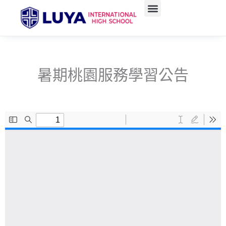
跳
至
最新消息
關於我們
行政單位
課程教學
IB專區
學生資訊(含升學)
招生資訊
活動報導
聯絡我們
主
要
內
容
暑期桃園服務學習公告