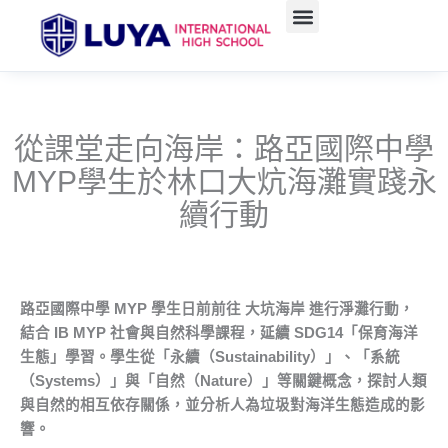
跳
至
主
要
內
容
從課堂走向海岸：路亞國際中學
MYP學生於林口大炕海灘實踐永
續行動
路亞國際中學
MYP
學生日前前往
大坑海岸
進行淨灘行動，
結合
IB MYP
社會與自然科學課程，延續
SDG14
「保育海洋
生態」學習。學生從「永續（
Sustainability
）」、「系統
（
Systems
）」與「自然（
Nature
）」等關鍵概念，探討人類
與自然的相互依存關係，並分析人為垃圾對海洋生態造成的影
響。