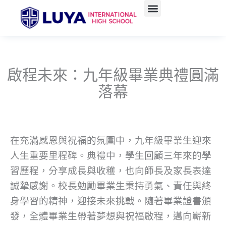
跳
至
主
要
內
容
啟程未來：九年級畢業典禮圓滿
落幕
在充滿感恩與祝福的氛圍中，九年級畢業生迎來
人生重要里程碑。典禮中，學生回顧三年來的學
習歷程，分享成長與收穫，也向師長及家長表達
誠摯感謝。校長勉勵畢業生秉持勇氣、責任與終
身學習的精神，迎接未來挑戰。隨著畢業證書頒
發，全體畢業生帶著夢想與祝福啟程，邁向嶄新