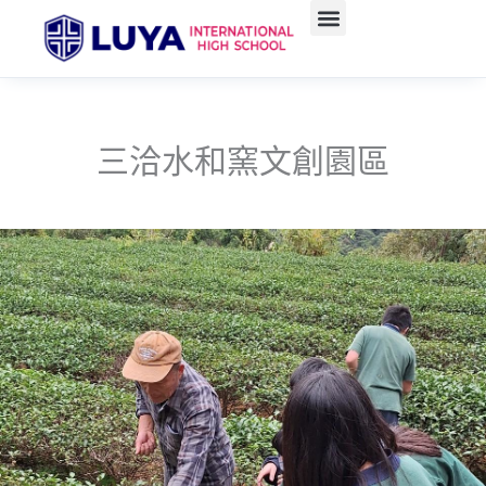
跳
至
主
要
內
容
三洽水和窯文創園區